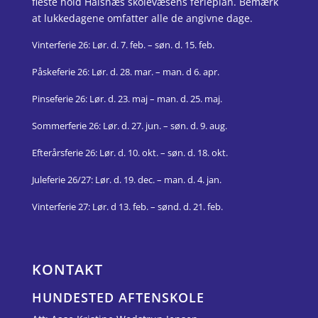
fleste hold Halsnæs skolevæsens ferieplan. Bemærk
at lukkedagene omfatter alle de angivne dage.
Vinterferie 26: Lør. d. 7. feb. – søn. d. 15. feb.
Påskeferie 26: Lør. d. 28. mar.
– man. d 6. apr.
Pinseferie 26: Lør. d. 23. maj – man. d. 25. maj.
Sommerferie 26: Lør. d.
27. jun. – søn. d. 9. aug.
Efterårsferie 26:
Lør. d.
10.
okt.
–
søn. d.
18.
okt.
Juleferie 26/27: Lør. d. 19. dec. – man. d. 4. jan.
Vinterferie 27: Lør. d 13. feb. – sønd. d. 21. feb.
KONTAKT
HUNDESTED AFTENSKOLE