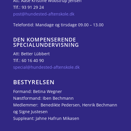
Att: Aase Kristine Wodstrup Jensen
Tlf.: 93 91 29 24
post@hundested-aftenskole.dk
Telefontid: Mandage og tirsdage 09.00 – 13.00
DEN KOMPENSERENDE
SPECIALUNDERVISNING
Att: Better Lübbert
Tlf.: 60 16 40 90
special@hundested-aftenskole.dk
BESTYRELSEN
Formand: Betina Wegner
Næstformand: Iben Bechmann
Medlemmer: Benedikte Pedersen, Henrik Bechmann
og Signe Justesen
Suppleant: J
ahne Hafrun Mikasen