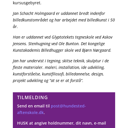
kursusgebyret
.
Jan Schacht Holmgaard er uddannet bredt indenfor
billedkunstområdet og har arbejdet med billedkunst i 50
år.
Han er uddannet ved Glyptotekets tegneskole ved Askov
Jensens. Stenhugning ved Ole Bunton. Det kongelige
Kunstakademis Billedhugger skole ved Bjørn Nørgaard.
Jan har undervist i tegning, skitse teknik, skulptur i de
fleste materialer. maleri, installation, ide udvikling,
kunstforståelse, kunstfilosofi, billedannelse, design,
projekt udvikling og ”at se er at forstå”.
TILMELDING
Send en email til
post@hundested-
aftenskole.dk
.
HUSK at angive holdnummer, dit navn, e-mail