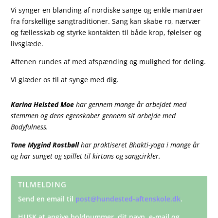
Vi synger en blanding af nordiske sange og enkle mantraer
fra forskellige sangtraditioner. Sang kan skabe ro, nærvær
og fællesskab og styrke kontakten til både krop, følelser og
livsglæde.
Aftenen rundes af med afspænding og mulighed for deling.
Vi glæder os til at synge med dig.
Karina Helsted Moe
har gennem mange år arbejdet med
stemmen og dens egenskaber gennem sit arbejde med
Bodyfulness.
Tone Mygind Rostbøll
har praktiseret Bhakti-yoga i mange år
og har sunget og spillet til kirtans og sangcirkler.
TILMELDING
Send en email til
post@hundested-aftenskole.dk
.
HUSK at angive holdnummer, dit navn, e-mail og