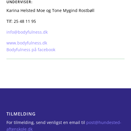
UNDERVISER:
Karina Helsted Moe og Tone Mygind Rostbøll
Tlf: 25 48 11 95
info@bodyfulness.dk
www.bodyfulness.dk
Bodyfulness på facebook
TILMELDING
For tilmelding, send venligst en email til
post@hundested-
aftenskole.dk