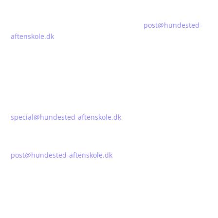
TILMELDING
For tilmelding, send venligst en email til
post@hundested-
aftenskole.dk
HUSK at angive holdnummer, dit navn, adresse, e-mail og
telefonnummer. Du vil snarest herefter modtage en
bekræftelse på din tilmelding.
For tilmelding til Den Kompenserende Specialundervisning
kontakt venligst:
special@hundested-aftenskole.dk
PLADSRESERVATION
post@hundested-aftenskole.dk
Ved pladsreservation opgiv venligst: holdnummer, fag, dit
navn og tlf.
Hundested Aftenskole reserverer pladsen til dig i 8 dage
inden for hvilke betalingen skal falde. Registreres