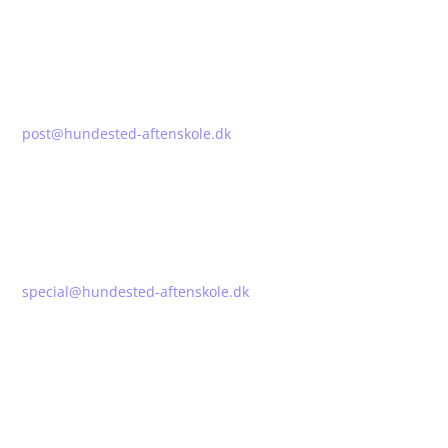
KONTAKT
HUNDESTED AFTENSKOLE
Att: Aase Kristine Wodstrup Jensen
Tlf.: 93 91 29 24
post@hundested-aftenskole.dk
Telefontid: Mandage og tirsdage 09.00 – 13.00
DEN KOMPENSERENDE SPECIALUNDERVISNING
Att: Better Lübbert
Tlf.: 60 16 40 90
special@hundested-aftenskole.dk
BESTYRELSEN
Formand: Betina Wegner
Næstformand: Iben Bechmann
Medlemmer: Benedikte Pedersen, Henrik Bechmann og
Signe Justesen